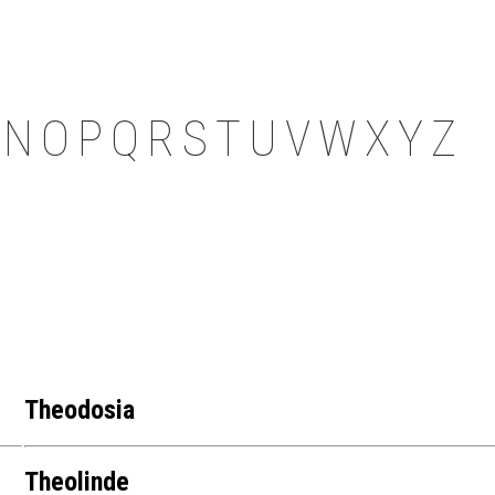
N
O
P
Q
R
S
T
U
V
W
X
Y
Z
Theodosia
Theolinde