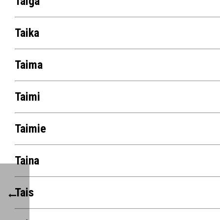
Taiga
Taika
Taima
Taimi
Taimie
Taina
Tais