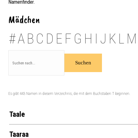
Namenfinder.
Mädchen
#
A
B
C
D
E
F
G
H
I
J
K
L
M
Es gibt 443 Namen in diesem Verzeichnis, die mit dem Buchstaben T beginnen.
Taale
Taaraa