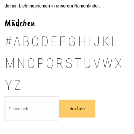
deinen Lieblingsnamen in unserem Namenfinder.
Mädchen
#
A
B
C
D
E
F
G
H
I
J
K
L
M
N
O
P
Q
R
S
T
U
V
W
X
Y
Z