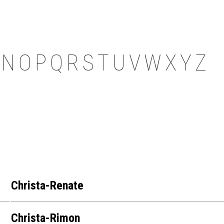
N
O
P
Q
R
S
T
U
V
W
X
Y
Z
Christa-Renate
Christa-Rimon