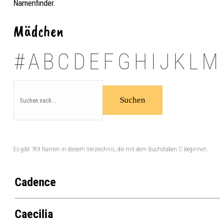
Namenfinder.
Mädchen
#
A
B
C
D
E
F
G
H
I
J
K
L
M
Es gibt 769 Namen in diesem Verzeichnis, die mit dem Buchstaben C beginnen.
Cadence
Caecilia