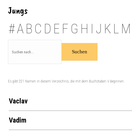
Jungs
#
A
B
C
D
E
F
G
H
I
J
K
L
M
Es gibt 221 Namen in diesem Verzeichnis, die mit dem Buchstaben V beginnen.
Vaclav
Vadim