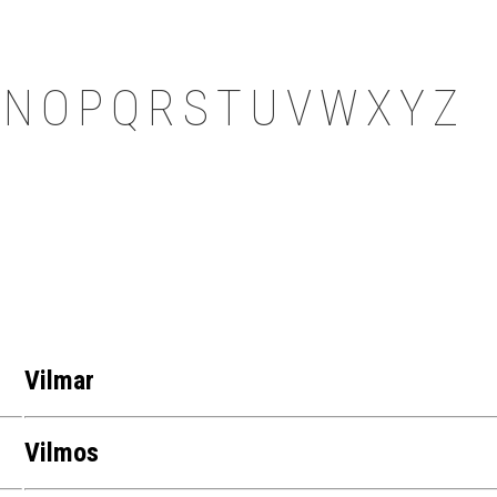
N
O
P
Q
R
S
T
U
V
W
X
Y
Z
Vilmar
Vilmos