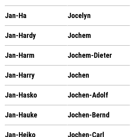
Jan-Ha
Jocelyn
Jan-Hardy
Jochem
Jan-Harm
Jochem-Dieter
Jan-Harry
Jochen
Jan-Hasko
Jochen-Adolf
Jan-Hauke
Jochen-Bernd
Jan-Heiko
Jochen-Carl