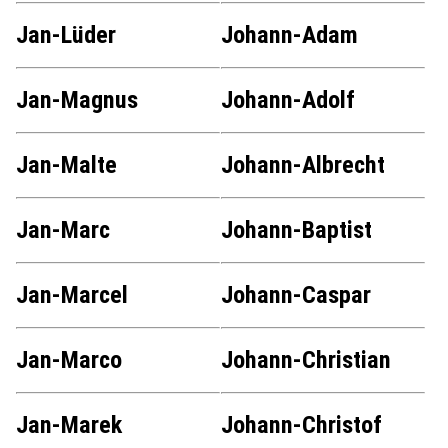
Jan-Lüder
Johann-Adam
Jan-Magnus
Johann-Adolf
Jan-Malte
Johann-Albrecht
Jan-Marc
Johann-Baptist
Jan-Marcel
Johann-Caspar
Jan-Marco
Johann-Christian
Jan-Marek
Johann-Christof