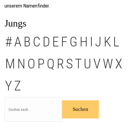
unserem Namenfinder.
Jungs
#
A
B
C
D
E
F
G
H
I
J
K
L
M
N
O
P
Q
R
S
T
U
V
W
X
Y
Z