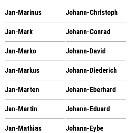
Jan-Marinus
Johann-Christoph
Jan-Mark
Johann-Conrad
Jan-Marko
Johann-David
Jan-Markus
Johann-Diederich
Jan-Marten
Johann-Eberhard
Jan-Martin
Johann-Eduard
Jan-Mathias
Johann-Eybe