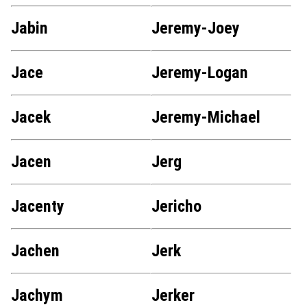
Jabin
Jeremy-Joey
Jace
Jeremy-Logan
Jacek
Jeremy-Michael
Jacen
Jerg
Jacenty
Jericho
Jachen
Jerk
Jachym
Jerker