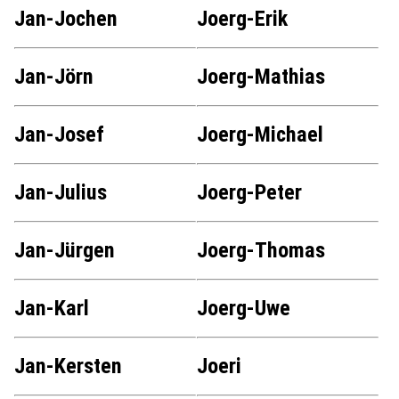
Jan-Jochen
Joerg-Erik
Jan-Jörn
Joerg-Mathias
Jan-Josef
Joerg-Michael
Jan-Julius
Joerg-Peter
Jan-Jürgen
Joerg-Thomas
Jan-Karl
Joerg-Uwe
Jan-Kersten
Joeri