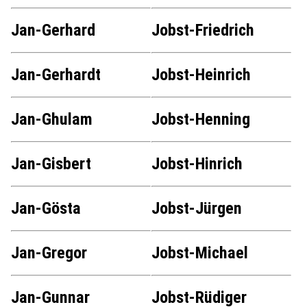
Jan-Gerhard
Jobst-Friedrich
Jan-Gerhardt
Jobst-Heinrich
Jan-Ghulam
Jobst-Henning
Jan-Gisbert
Jobst-Hinrich
Jan-Gösta
Jobst-Jürgen
Jan-Gregor
Jobst-Michael
Jan-Gunnar
Jobst-Rüdiger