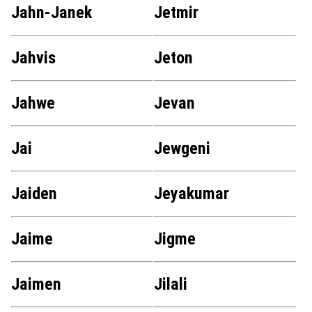
Jahn-Janek
Jetmir
Jahvis
Jeton
Jahwe
Jevan
Jai
Jewgeni
Jaiden
Jeyakumar
Jaime
Jigme
Jaimen
Jilali