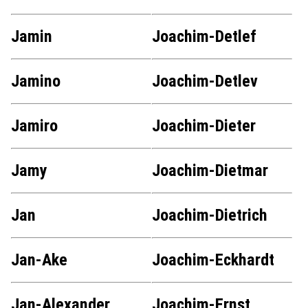
Jamin
Joachim-Detlef
Jamino
Joachim-Detlev
Jamiro
Joachim-Dieter
Jamy
Joachim-Dietmar
Jan
Joachim-Dietrich
Jan-Ake
Joachim-Eckhardt
Jan-Alexander
Joachim-Ernst