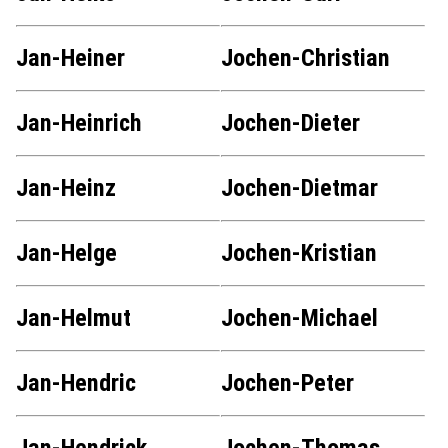
Jan-Heiner
Jochen-Christian
Jan-Heinrich
Jochen-Dieter
Jan-Heinz
Jochen-Dietmar
Jan-Helge
Jochen-Kristian
Jan-Helmut
Jochen-Michael
Jan-Hendric
Jochen-Peter