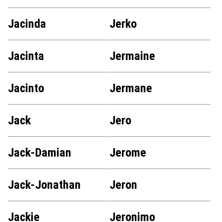
Jacinda
Jerko
Jacinta
Jermaine
Jacinto
Jermane
Jack
Jero
Jack-Damian
Jerome
Jack-Jonathan
Jeron
Jackie
Jeronimo