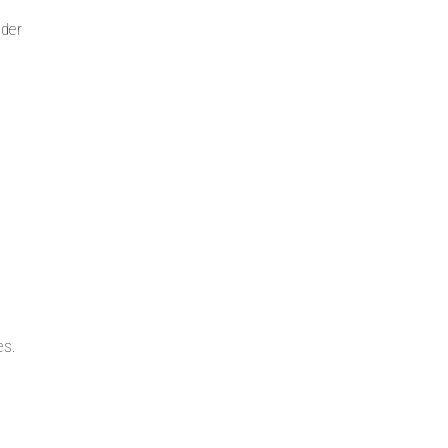
 der
es.